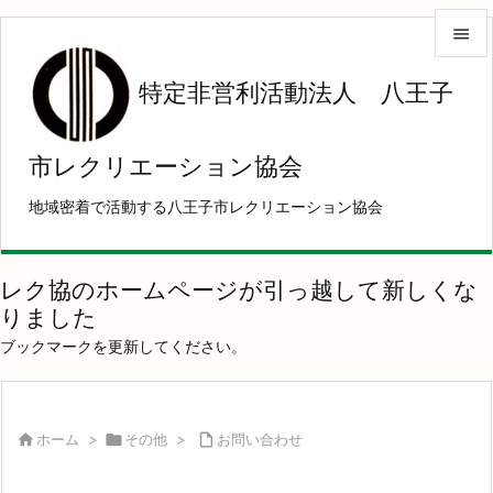


特定非営利活動法人 八王子
メニュ

サイド
市レクリエーション協会

地域密着で活動する八王子市レクリエーション協会
前へ

次へ
レク協のホームページが引っ越して新しくな

りました
検索
ブックマークを更新してください。

ホーム
>

その他
>

お問い合わせ