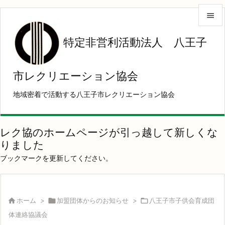


特定非営利活動法人 八王子
メニュ

サイド
市レクリエーション協会

地域密着で活動する八王子市レクリエーション協会
前へ

次へ
レク協のホームページが引っ越して新しくな

りました
検索
ブックマークを更新してください。

ホーム
>

加盟団体からのお知らせ
>

八王子市子供会育成団
体連絡協議会